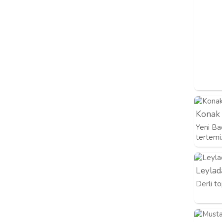
Konak
Yeni Bad
tertemiz
Leylad
Derli to