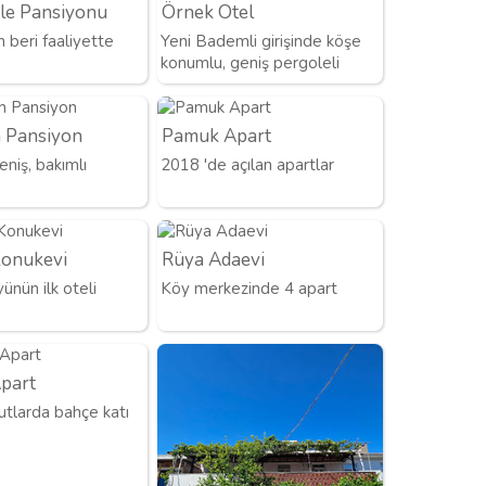
le Pansiyonu
Örnek Otel
n beri faaliyette
Yeni Bademli girişinde köşe
konumlu, geniş pergoleli
 Pansiyon
Pamuk Apart
niş, bakımlı
2018 'de açılan apartlar
Konukevi
Rüya Adaevi
ünün ilk oteli
Köy merkezinde 4 apart
part
utlarda bahçe katı