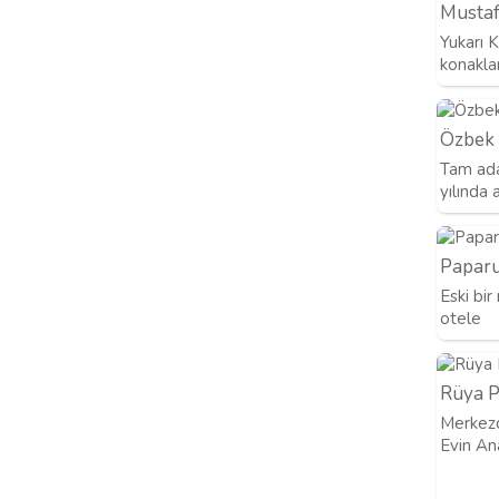
Mustaf
Yukarı K
konakl
Özbek 
Tam ad
yılında 
Paparu
Eski bir
otele
Rüya P
Merkezd
Evin An