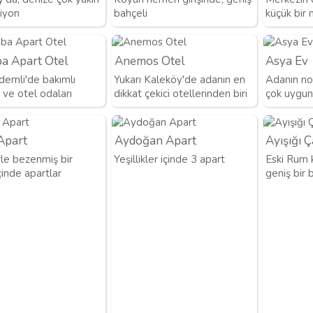
siyon
bahçeli
küçük bir
ba Apart Otel
Anemos Otel
Asya Ev
demli'de bakımlı
Yukarı Kaleköy'de adanın en
Adanın nos
 ve otel odaları
dikkat çekici otellerinden biri
çok uygun f
Apart
Aydoğan Apart
Ayışığı 
rle bezenmiş bir
Yeşillikler içinde 3 apart
Eski Rum 
çinde apartlar
geniş bir 