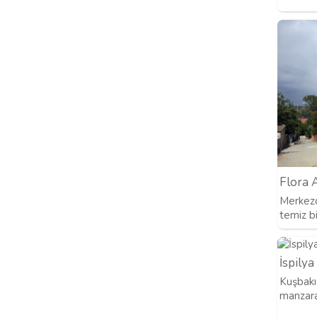
Flora 
Merkezd
temiz bi
İspily
Kuşbakı
manzara