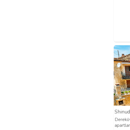
Shinud
Dereköy
apartla