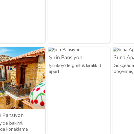
Şirin Pansiyon
Suna Ap
Şirinköy'de günlük kiralık 3
Gökçeada 
apart
döşenmiş 
i Pansiyon
'de bakımlı
rda konaklama