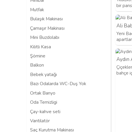
Minibar
bir pan
Mutfak
Bulaşık Makinası
Ali Ba
Çamaşır Makinası
Yeni Ba
Mini Buzdolabı
apartlar
Kilitli Kasa
Şömine
Aydın 
Balkon
Çiçekle
bahçe i
Bebek yatağı
Bazı Odalarda WC-Duş Yok
Ortak Banyo
Oda Temizligi
Çay-kahve seti
Vantilatör
Saç Kurutma Makinası