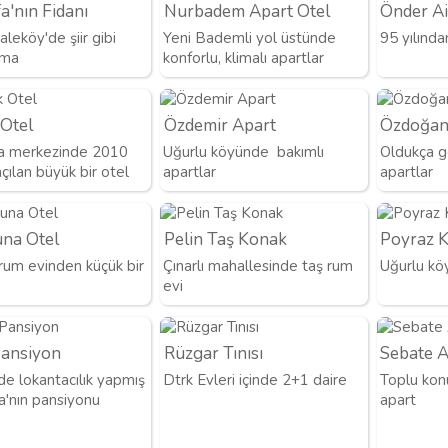
a'nın Fidanı
Nurbadem Apart Otel
Önder Ai
aleköy'de şiir gibi
Yeni Bademli yol üstünde
95 yılında
ama
konforlu, klimalı apartlar
Otel
Özdemir Apart
Özdoğan
a merkezinde 2010
Uğurlu köyünde bakımlı
Oldukça ge
açılan büyük bir otel
apartlar
apartlar
na Otel
Pelin Taş Konak
Poyraz 
 rum evinden küçük bir
Çınarlı mahallesinde taş rum
Uğurlu köy
evi
ansiyon
Rüzgar Tınısı
Sebate A
e lokantacılık yapmış
Dtrk Evleri içinde 2+1 daire
Toplu kon
a'nın pansiyonu
apart