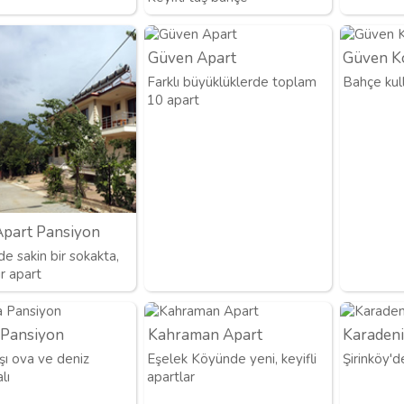
Güven Apart
Güven K
Farklı büyüklüklerde toplam
Bahçe kul
10 apart
Apart Pansiyon
e sakin bir sokakta,
r apart
a Pansiyon
Kahraman Apart
Karadeni
şı ova ve deniz
Eşelek Köyünde yeni, keyifli
Şirinköy'd
lı
apartlar