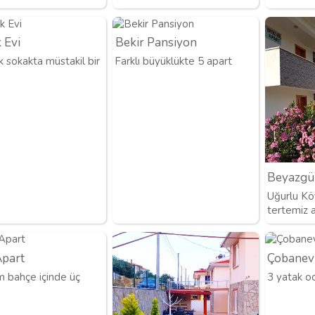
 Evi
Bekir Pansiyon
k sokakta müstakil bir
Farklı büyüklükte 5 apart
Beyazgü
Uğurlu Kö
tertemiz a
Apart
Çobanev
 bahçe içinde üç
3 yatak od