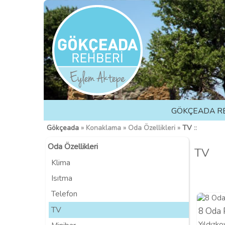
GÖKÇEADA R
Gökçeada
» Konaklama » Oda Özellikleri »
TV
::
Oda Özellikleri
TV
Klima
Isıtma
Telefon
TV
8 Oda 
Yıldızko