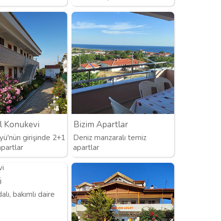
l Konukevi
Bizim Apartlar
yü'nün girişinde 2+1
Deniz manzaralı temiz
partlar
apartlar
i
alı, bakımlı daire