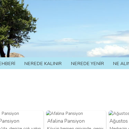
EHBERİ
NEREDE KALINIR
NEREDE YENİR
NE ALI
Pansiyon
Afalina Pansiyon
Ağustos
y'da, denize çok yakın
Köyün hemen girişinde, geniş
Merkezin o