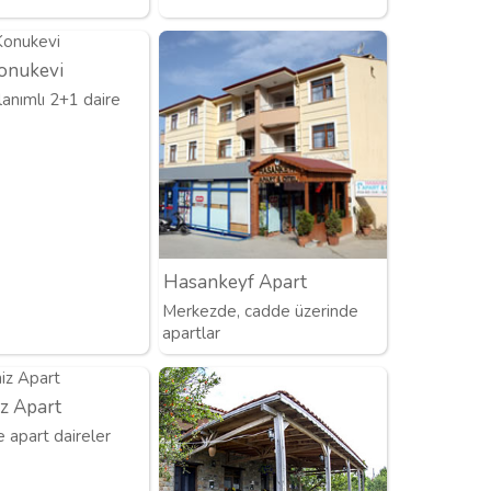
onukevi
lanımlı 2+1 daire
Hasankeyf Apart
Merkezde, cadde üzerinde
apartlar
z Apart
e apart daireler