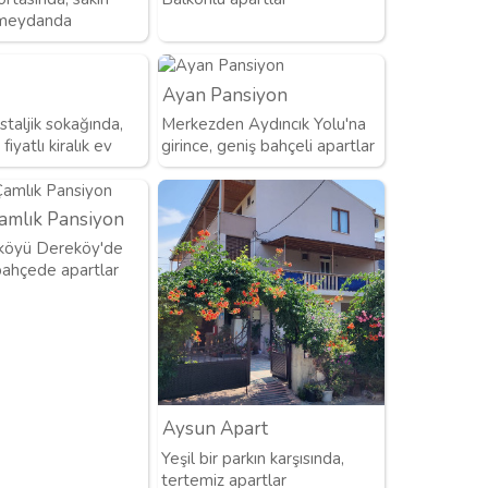
 meydanda
Ayan Pansiyon
taljik sokağında,
Merkezden Aydıncık Yolu'na
iyatlı kiralık ev
girince, geniş bahçeli apartlar
Çamlık Pansiyon
köyü Dereköy'de
bahçede apartlar
Aysun Apart
Yeşil bir parkın karşısında,
tertemiz apartlar