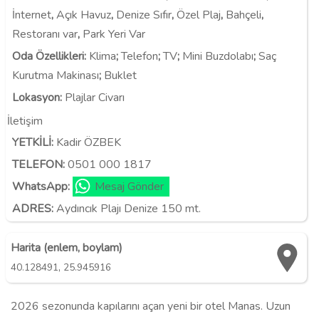
İnternet
,
Açık Havuz
,
Denize Sıfır
,
Özel Plaj
,
Bahçeli
,
Restoranı var
,
Park Yeri Var
Oda Özellikleri
:
Klima
;
Telefon
;
TV
;
Mini Buzdolabı
;
Saç
Kurutma Makinası
;
Buklet
Lokasyon
:
Plajlar Civarı
İletişim
YETKİLİ:
Kadir ÖZBEK
TELEFON:
0501 000 1817
WhatsApp:
Mesaj Gönder
ADRES:
Aydıncık Plajı Denize 150 mt.
Harita (enlem, boylam)
,
40.128491
25.945916
2026 sezonunda kapılarını açan yeni bir otel Manas. Uzun