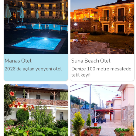
Manas Otel
Suna Beach Otel
2026'da açılan yepyeni otel
Denize 100 metre mesafede
tatil keyfi