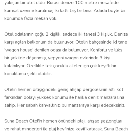
yakışan bir otel oldu. Burası denize 100 metre mesafede,
kumsal üzerine kurulmuş iki katlı taş bir bina. Adada böyle bir
konumda fazla mekan yok.
Otel odalarının çoğu 2 kişilik, sadece iki tanesi 3 kişilik. Denize
karşı açılan balkonları da bulunuyor. Otelin bahçesinde iki tane
'wagon house' denilen odası da bulunuyor. Konforlu ve lüks
bir şekilde döşenmiş, yepyeni wagon evlerinde 3 kişi
kalabiliyor. Özellikle tek çocuklu aileler için çok keyifli bir
konaklama şekli olabilir...
Otelin hemen bitişiğindeki geniş ahşap pergolesinin altı, kot
farkından dolayı yüksek konumu ile harika deniz manzarasına
sahip. Her sabah kahvaltınızı bu manzaraya karşı edeceksiniz.
Suna Beach Otel'in hemen önündeki plajı, ahşap şezlongları
ve rahat minderleri ile plaj keyfinize keyif katacak. Suna Beach