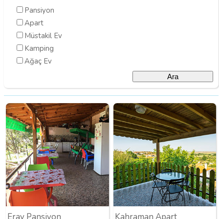
Pansiyon
Apart
Müstakil Ev
Kamping
Ağaç Ev
Eray Pansiyon
Kahraman Apart