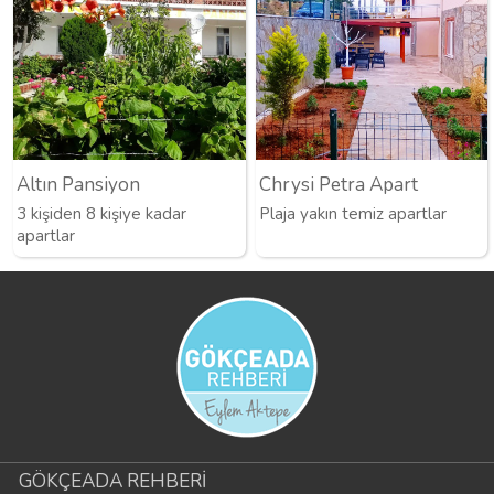
Altın Pansiyon
Chrysi Petra Apart
3 kişiden 8 kişiye kadar
Plaja yakın temiz apartlar
apartlar
GÖKÇEADA REHBERİ