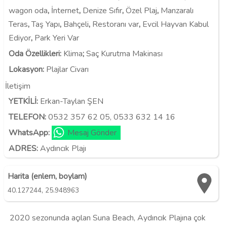
wagon oda
,
İnternet
,
Denize Sıfır
,
Özel Plaj
,
Manzaralı
Teras
,
Taş Yapı
,
Bahçeli
,
Restoranı var
,
Evcil Hayvan Kabul
Ediyor
,
Park Yeri Var
Oda Özellikleri
:
Klima
;
Saç Kurutma Makinası
Lokasyon
:
Plajlar Civarı
İletişim
YETKİLİ:
Erkan-Taylan ŞEN
TELEFON:
0532 357 62 05, 0533 632 14 16
WhatsApp:
Mesaj Gönder
ADRES:
Aydıncık Plajı
Harita (enlem, boylam)
,
40.127244
25.948963
2020 sezonunda açılan Suna Beach, Aydıncık Plajına çok