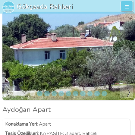
Gökçeada Rehberi
Aydoğan Apart
Konaklama Yeri
:
Apart
Tesis Özellikleri
:
KAPASİTE:
3 apart
,
Bahçeli