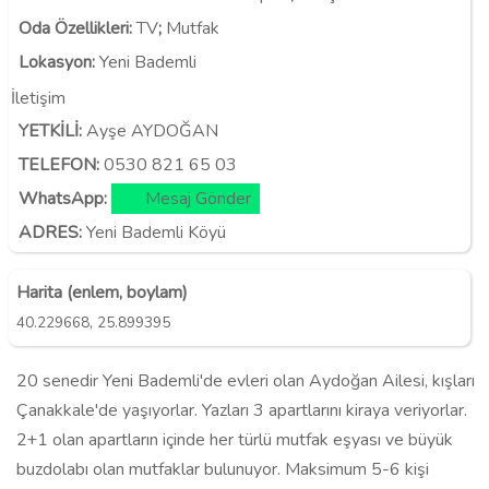
Oda Özellikleri
:
TV
;
Mutfak
Lokasyon
:
Yeni Bademli
İletişim
YETKİLİ:
Ayşe AYDOĞAN
TELEFON:
0530 821 65 03
WhatsApp:
Mesaj Gönder
ADRES:
Yeni Bademli Köyü
Harita (enlem, boylam)
,
40.229668
25.899395
20 senedir Yeni Bademli'de evleri olan Aydoğan Ailesi, kışları
Çanakkale'de yaşıyorlar. Yazları 3 apartlarını kiraya veriyorlar.
2+1 olan apartların içinde her türlü mutfak eşyası ve büyük
buzdolabı olan mutfaklar bulunuyor. Maksimum 5-6 kişi