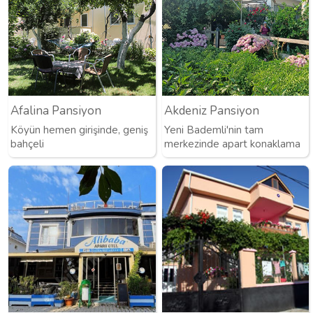
Afalina Pansiyon
Akdeniz Pansiyon
Köyün hemen girişinde, geniş
Yeni Bademli'nin tam
bahçeli
merkezinde apart konaklama