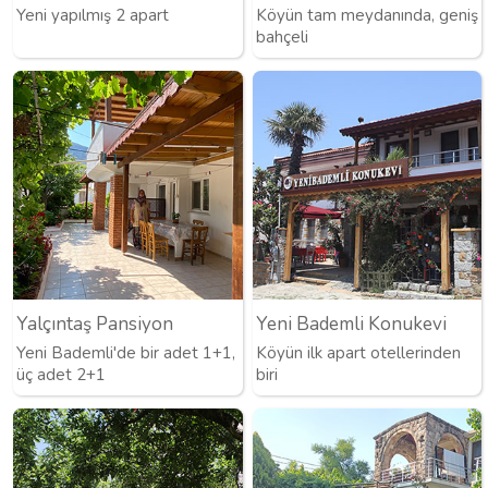
Yeni yapılmış 2 apart
Köyün tam meydanında, geniş
bahçeli
Yalçıntaş Pansiyon
Yeni Bademli Konukevi
Yeni Bademli'de bir adet 1+1,
Köyün ilk apart otellerinden
üç adet 2+1
biri