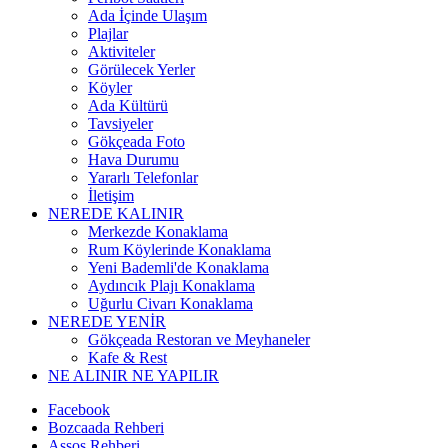
Ada İçinde Ulaşım
Plajlar
Aktiviteler
Görülecek Yerler
Köyler
Ada Kültürü
Tavsiyeler
Gökçeada Foto
Hava Durumu
Yararlı Telefonlar
İletişim
NEREDE KALINIR
Merkezde Konaklama
Rum Köylerinde Konaklama
Yeni Bademli'de Konaklama
Aydıncık Plajı Konaklama
Uğurlu Civarı Konaklama
NEREDE YENİR
Gökçeada Restoran ve Meyhaneler
Kafe & Rest
NE ALINIR NE YAPILIR
Facebook
Bozcaada Rehberi
Assos Rehberi