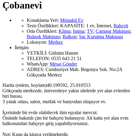
Çobanevi
Konaklama Yeri
:
Müstakil Ev
Tesis Özellikleri
:
KAPASİTE:
1 ev
,
İnternet
,
Bahçeli
Oda Özellikleri
:
Klima
;
Isıtma
;
TV
;
Çamaşır Makinası
;
Bulaşık Makinası
;
Balkon
;
Saç Kurutma Makinası
Lokasyon
:
Merkez
İletişim
YETKİLİ:
Gülsüm Hanım
TELEFON:
0535 643 21 51
WhatsApp:
Mesaj Gönder
ADRES:
Cumhuriyet Mah. Begonya Sok. No:2A
Gökçeada Merkez
Harita (enlem, boylam)
40.199592
,
25.910553
Gökçeada merkezde, üniversiteye yakın sitelerde yer alan evlerden
biri burası.
3 yatak odası, salon, mutfak ve banyodan oluşuyor ev.
İçerisinde bir evde olabilecek tüm eşyalar mevcut.
Önünde bakımlı çim bir bahçesi bulunuyor. Alt katta yer alan evin
balkonundan bahçeye giriş yapabiliyorsunuz.
Not: Kışın da kiraya verilmektedir.