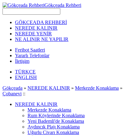
Gökçeada Rehberi
GÖKÇEADA REHBERİ
NEREDE KALINIR
NEREDE YENİR
NE ALINIR NE YAPILIR
Feribot Saatleri
Yararlı Telefonlar
İletişim
TÜRKÇE
ENGLISH
Gökçeada
»
NEREDE KALINIR
»
Merkezde Konaklama
»
Çobanevi
::
NEREDE KALINIR
Merkezde Konaklama
Rum Köylerinde Konaklama
Yeni Bademli'de Konaklama
Aydıncık Plajı Konaklama
Uğurlu Civarı Konaklama