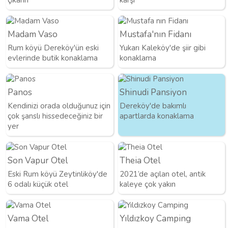
Madam Vaso
Mustafa'nın Fidanı
Rum köyü Dereköy'ün eski
Yukarı Kaleköy'de şiir gibi
evlerinde butik konaklama
konaklama
Panos
Shinudi Pansiyon
Kendinizi orada olduğunuz için
Dereköy'de bakımlı
çok şanslı hissedeceğiniz bir
apartlarda konaklama
yer
Son Vapur Otel
Theia Otel
Eski Rum köyü Zeytinliköy'de
2021’de açılan otel, antik
6 odalı küçük otel
kaleye çok yakın
Vama Otel
Yıldızkoy Camping