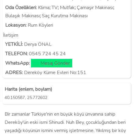
Oda Özellikleri
:
Klima
;
TV
;
Mutfak
;
Çamaşır Makinası
;
Bulaşık Makinası
;
Saç Kurutma Makinası
Lokasyon
:
Rum Köyleri
İletişim
YETKİLİ:
Derya ÖNAL
TELEFON:
0545 724 45 24
WhatsApp:
Mesaj Gönder
ADRES:
Dereköy Küme Evleri No:151
Harita (enlem, boylam)
,
40.150587
25.772602
Bir zamanlar Türkiye'nin en büyük köyü ünvanına sahip
Dereköy'ün eski ismi Shinudi. Nuh Bey, çocukluğundan beri
yaşadığı köyünün ismini vermiş işletmesine. Yıkılmış bir köy