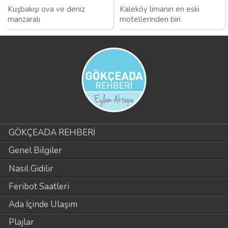
Kuşbakışı ova ve deniz
Kaleköy limanın en eski
manzaralı
motellerinden biri
GÖKÇEADA REHBERİ
Genel Bilgiler
Nasıl Gidilir
Feribot Saatleri
Ada İçinde Ulaşım
Plajlar