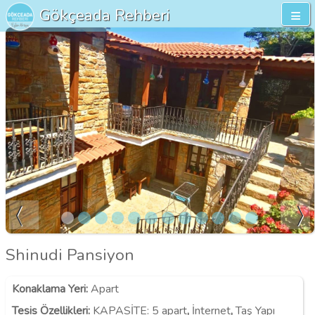
Gökçeada Rehberi
Shinudi Pansiyon
Konaklama Yeri
:
Apart
Tesis Özellikleri
:
KAPASİTE:
5 apart
,
İnternet
,
Taş Yapı