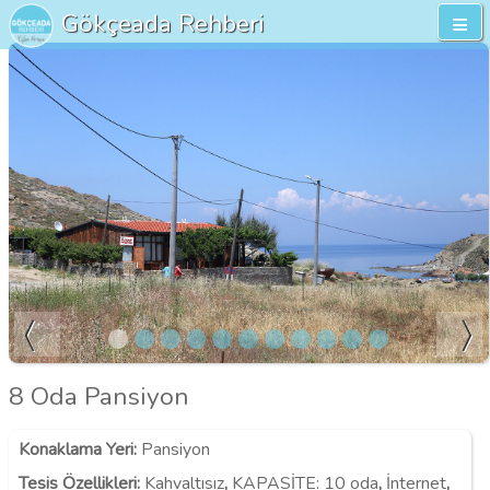
Gökçeada Rehberi
8 Oda Pansiyon
Konaklama Yeri
:
Pansiyon
Tesis Özellikleri
:
Kahvaltısız
,
KAPASİTE:
10 oda
,
İnternet
,