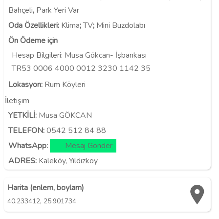
Bahçeli
,
Park Yeri Var
Oda Özellikleri
:
Klima
;
TV
;
Mini Buzdolabı
Ön Ödeme için
Hesap Bilgileri:
Musa Gökcan- İşbankası
TR53 0006 4000 0012 3230 1142 35
Lokasyon
:
Rum Köyleri
İletişim
YETKİLİ:
Musa GÖKCAN
TELEFON:
0542 512 84 88
WhatsApp:
Mesaj Gönder
ADRES:
Kaleköy, Yıldızkoy
Harita (enlem, boylam)
,
40.233412
25.901734