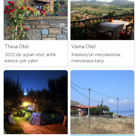
Theia Otel
Vama Otel
2021’de açılan otel, antik
Kaleköy'ün meydanında,
kaleye çok yakın
manzaraya karşı