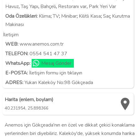
Havuz
,
Taş Yapı
,
Bahçeli
,
Restoranı var
,
Park Yeri Var
Oda Özellikleri
:
Klima
;
TV
;
Minibar
;
Kilitli Kasa
;
Saç Kurutma
Makinası
İletişim
WEB:
www.anemos.com.tr
TELEFON:
0554 541 47 37
WhatsApp:
Mesaj Gönder
E-POSTA:
İletişim formu için tıklayın
ADRES:
Yukarı Kaleköy No:98 Gökçeada
Harita (enlem, boylam)
,
40.231954
25.898366
Anemos için Gökçeada'nın en özel ve dikkat çekici konaklama
yerlerinden biri diyebiliriz. Kaleköy'de, yüksek konumda harika