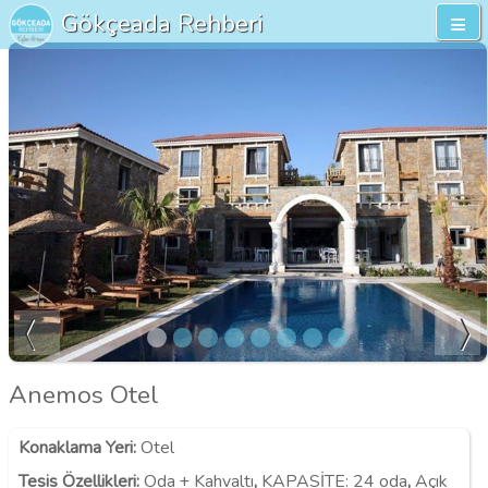
Gökçeada Rehberi
Anemos Otel
Konaklama Yeri
:
Otel
Tesis Özellikleri
:
Oda + Kahvaltı
,
KAPASİTE:
24 oda
,
Açık