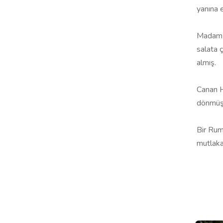
yanına e
Madam V
salata ç
almış.
Canan Ha
dönmüş.
Bir Rum
mutlaka 