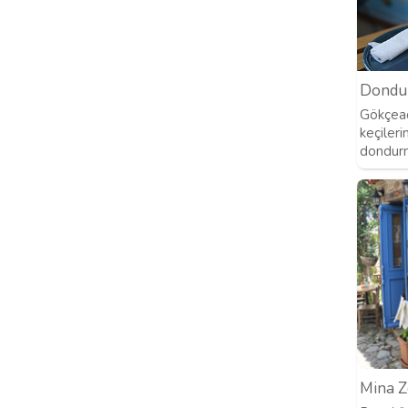
Dondu
Gökçead
keçilerin
dondur
Mina Z