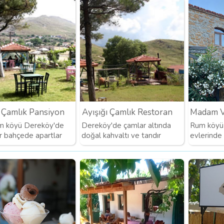
ı Çamlık Pansiyon
Ayışığı Çamlık Restoran
Madam 
m köyü Dereköy'de
Dereköy'de çamlar altında
Rum köyü 
ir bahçede apartlar
doğal kahvaltı ve tandır
evlerinde