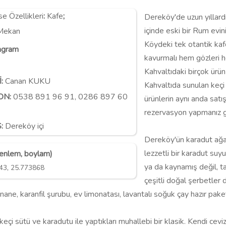
 Özellikleri
:
Kafe
;
Dereköy'de uzun yıllardı
içinde eski bir Rum evin
 Mekan
Köydeki tek otantik kafe 
agram
kavurmalı hem gözleri he
Kahvaltıdaki birçok ürün 
İ:
Canan KUKU
Kahvaltıda sunulan keçi p
ON:
0538 891 96 91, 0286 897 60
ürünlerin aynı anda satı
rezervasyon yapmanız g
:
Dereköy içi
Dereköy'ün karadut ağaç
lezzetli bir karadut su
(enlem, boylam)
ya da kaynamış değil, 
,
43
25.773868
çeşitli doğal şerbetler
nane, karanfil şurubu, ev limonatası, lavantalı soğuk çay hazır paket
eçi sütü ve karadutu ile yaptıkları muhallebi bir klasik. Kendi cevizl