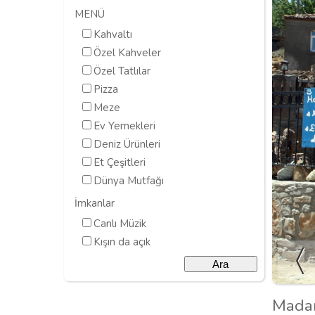
MENÜ
Kahvaltı
Özel Kahveler
Özel Tatlılar
Pizza
Meze
Ev Yemekleri
Deniz Ürünleri
Et Çeşitleri
Dünya Mutfağı
İmkanlar
Canlı Müzik
Kışın da açık
Madam