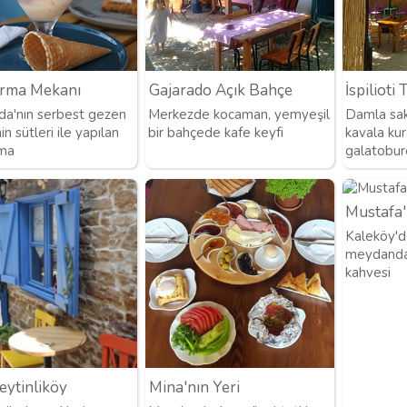
rma Mekanı
Gajarado Açık Bahçe
İspilioti 
a'nın serbest gezen
Merkezde kocaman, yemyeşil
Damla sakı
in sütleri ile yapılan
bir bahçede kafe keyfi
kavala kur
ma
galatobur
Mustafa'
Kaleköy'de
meydanda 
kahvesi
eytinliköy
Mina'nın Yeri