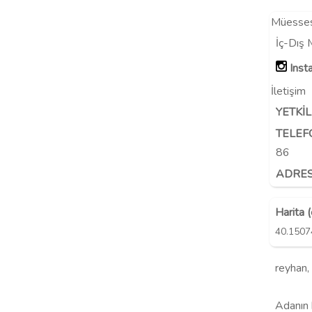
Müessese
İç-Dış
Inst
İletişim
YETKİL
TELEF
86
ADRES
Harita 
40.1507
reyhan, 
Adanın k