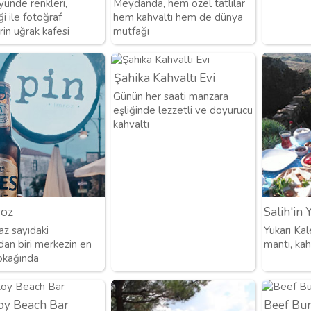
ünde renkleri,
Meydanda, hem özel tatlılar
ği ile fotoğraf
hem kahvaltı hem de dünya
in uğrak kafesi
mutfağı
Şahika Kahvaltı Evi
Günün her saati manzara
eşliğinde lezzetli ve doyurucu
kahvaltı
roz
Salih'in 
az sayıdaki
Yukarı Ka
dan biri merkezin en
mantı, kah
okağında
koy Beach Bar
Beef Bu