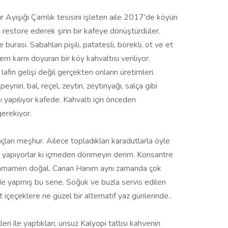
r Ayışığı Çamlık tesisini işleten aile 2017'de köyün
i restore ederek şirin bir kafeye dönüştürdüler.
burası. Sabahları pişili, patatesli, börekli, ot ve et
m karnı doyuran bir köy kahvaltısı veriliyor.
lafın gelişi değil gerçekten onların üretimleri.
eyniri, bal, reçel, zeytin, zeytinyağı, salça gibi
şı yapılıyor kafede. Kahvaltı için önceden
erekiyor.
ları meşhur. Ailece topladıkları karadutlarla öyle
yu yapıyorlar ki içmeden dönmeyin derim. Konsantre
tamamen doğal. Canan Hanım aynı zamanda çok
 de yapmış bu sene. Soğuk ve buzla servis edilen
 içeçeklere ne güzel bir alternatif yaz günlerinde..
eri ile yaptıkları, unsuz Kalyopi tatlısı kahvenin