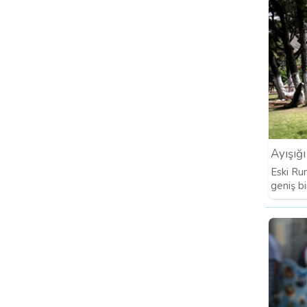
Ayışığ
Eski Ru
geniş b