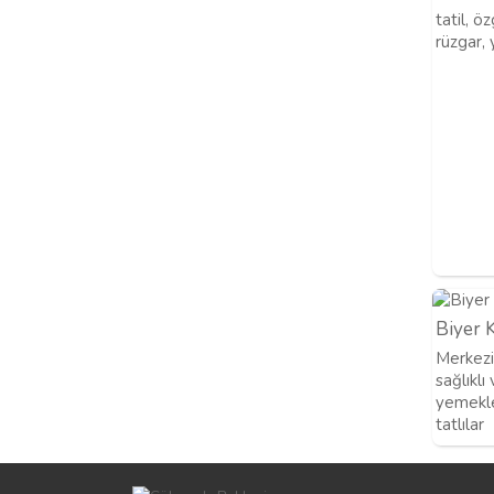
tatil, öz
rüzgar, y
Biyer
Merkezin
sağlıklı
yemekler
tatlılar