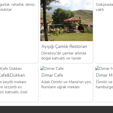
gürlük, rahatlık, deniz,
Gökçeada 
ıldızlar
vakti
Ayışığı Çamlık Restoran
Dereköy'de çamlar altında
doğal kahvaltı ve tandır
 Kafe&Dükkan
Dimar Cafe
Dimar M
 keyifli mekanı,
Adalı Dimitri ve Maria'nın yeri,
Dimitri ve
 ve lezzetli ev
Rumların uğrak mekanı
hamburger
i, kahvaltı, özel