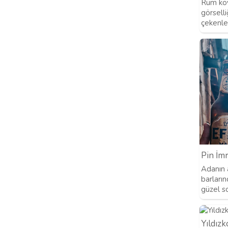
Rum köy
görselli
çekenler
Pin İm
Adanın 
barların
güzel s
Yıldız