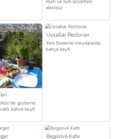
Rum ve türk lezzetleri,
alkolsüz
Uysallar Restoran
Yeni Bademli meydanında
bahçe keyfi
Yeri
leköy'de gözleme,
valtı, kahve keyfi
rger
Begonvil Kafe