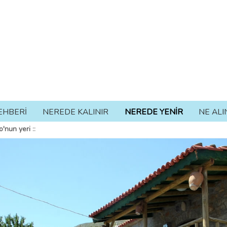
EHBERİ
NEREDE KALINIR
NEREDE YENİR
NE ALI
'nun yeri
::