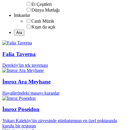
Et Çeşitleri
Dünya Mutfağı
İmkanlar
Canlı Müzik
Kışın da açık
Falia Taverna
Dereköy'ün tek tavernası
İmroz Ara Meyhane
Hayallerindeki masayı kuranlar
İmroz Poseidon
Yukarı Kaleköy'ün zirvesinde günbatımının en özel noktasında
kurulu bir restoran