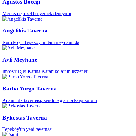
Ağustos Böceği
Merkezde, özel bir yemek deneyimi
Angelikis Taverna
Rum köyü Tepeköy'ün tam meydanında
Avli Meyhane
İmroz’lu Şef Katina Karanikola’nın lezzetleri
Barba Yorgo Taverna
Adanın ilk tavernası, kendi bağlarına karşı kurulu
Bykostas Taverna
Tepeköy'ün yeni tavernası