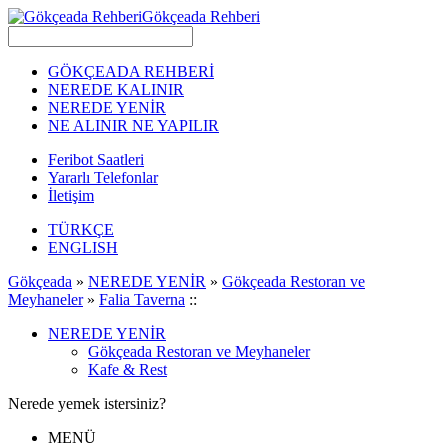
Gökçeada Rehberi
GÖKÇEADA REHBERİ
NEREDE KALINIR
NEREDE YENİR
NE ALINIR NE YAPILIR
Feribot Saatleri
Yararlı Telefonlar
İletişim
TÜRKÇE
ENGLISH
Gökçeada
»
NEREDE YENİR
»
Gökçeada Restoran ve
Meyhaneler
»
Falia Taverna
::
NEREDE YENİR
Gökçeada Restoran ve Meyhaneler
Kafe & Rest
Nerede yemek istersiniz?
MENÜ