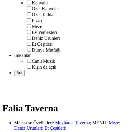
Kahvaltı
Özel Kahveler
Özel Tatlılar
Pizza
Meze
Ev Yemekleri
Deniz Ürünleri
Et Çeşitleri
Dünya Mutfağı
İmkanlar
Canlı Müzik
Kışın da açık
Falia Taverna
Müessese Özellikleri
:
Meyhane
,
Taverna
;
MENÜ
:
Meze
;
Deniz Ürünleri
;
Et Çeşitleri
;