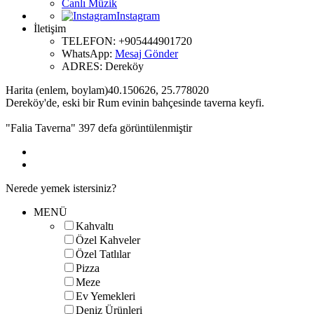
Canlı Müzik
Instagram
İletişim
TELEFON:
+905444901720
WhatsApp:
Mesaj Gönder
ADRES:
Dereköy
Harita (enlem, boylam)
40.150626
,
25.778020
Dereköy'de, eski bir Rum evinin bahçesinde taverna keyfi.
"Falia Taverna" 397 defa görüntülenmiştir
Nerede yemek istersiniz?
MENÜ
Kahvaltı
Özel Kahveler
Özel Tatlılar
Pizza
Meze
Ev Yemekleri
Deniz Ürünleri