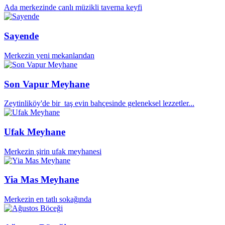
Ada merkezinde canlı müzikli taverna keyfi
Sayende
Merkezin yeni mekanlarıdan
Son Vapur Meyhane
Zeytinliköy'de bir taş evin bahçesinde geleneksel lezzetler...
Ufak Meyhane
Merkezin şirin ufak meyhanesi
Yia Mas Meyhane
Merkezin en tatlı sokağında