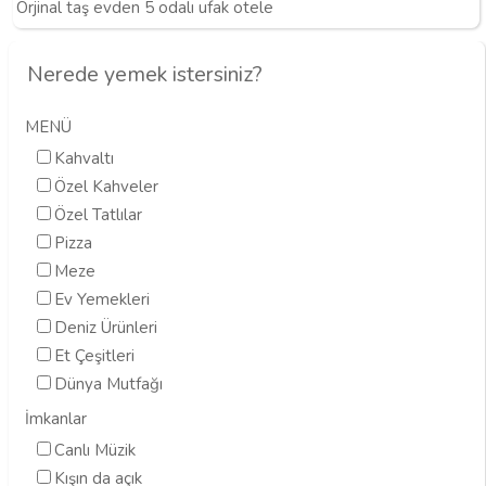
Orjinal taş evden 5 odalı ufak otele
Nerede yemek istersiniz?
MENÜ
Kahvaltı
Özel Kahveler
Özel Tatlılar
Pizza
Meze
Ev Yemekleri
Deniz Ürünleri
Et Çeşitleri
Dünya Mutfağı
İmkanlar
Canlı Müzik
Kışın da açık