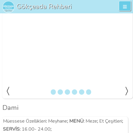
Gökçeada Rehberi
Dami
Müessese Özellikleri
:
Meyhane
;
MENÜ
:
Meze
;
Et Çeşitleri
;
SERVİS:
16.00- 24.00
;