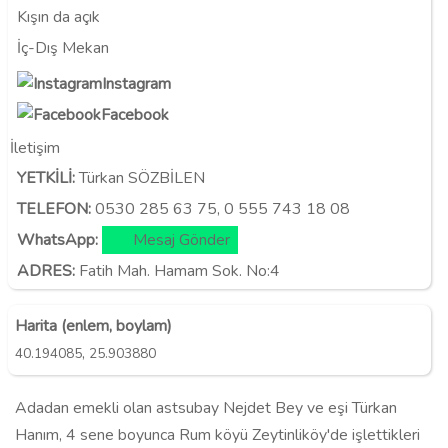
Kışın da açık
İç-Dış Mekan
Instagram
Facebook
İletişim
YETKİLİ:
Türkan SÖZBİLEN
TELEFON:
0530 285 63 75, 0 555 743 18 08
WhatsApp:
Mesaj Gönder
ADRES:
Fatih Mah. Hamam Sok. No:4
Harita (enlem, boylam)
,
40.194085
25.903880
Adadan emekli olan astsubay Nejdet Bey ve eşi Türkan
Hanım, 4 sene boyunca Rum köyü Zeytinliköy'de işlettikleri